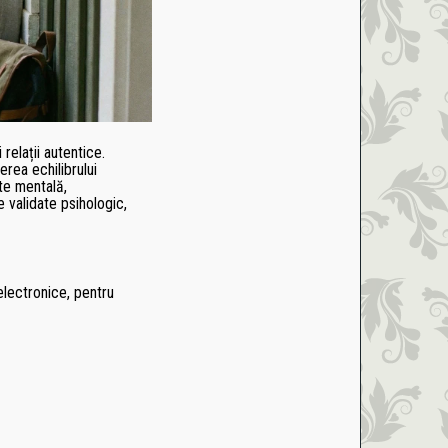
relații autentice.
erea echilibrului
ate mentală,
e validate psihologic,
electronice, pentru