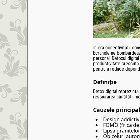
În era conectivității con
Ecranele ne bombardează 
personal. Detoxul digital
productivitate crescută 
pentru a reduce dependen
Definiție
Detox digital reprezintă
restaurarea sănătății men
Cauzele principa
Design addictiv 
FOMO (frica de 
Lipsa granițelo
Obiceiuri autom