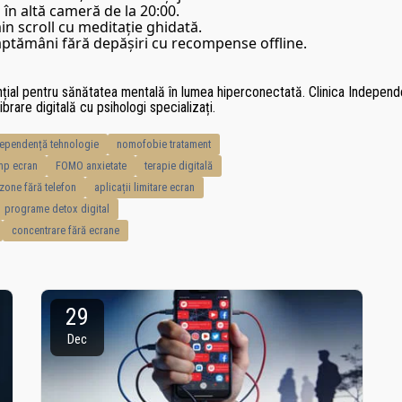
 în altă cameră de la 20:00.
in scroll cu meditație ghidată.
ptămâni fără depășiri cu recompense offline.
ențial pentru sănătatea mentală în lumea hiperconectată. Clinica Indepe
brare digitală cu psihologi specializați.
ependență tehnologie
nomofobie tratament
imp ecran
FOMO anxietate
terapie digitală
zone fără telefon
aplicații limitare ecran
programe detox digital
concentrare fără ecrane
29
Dec