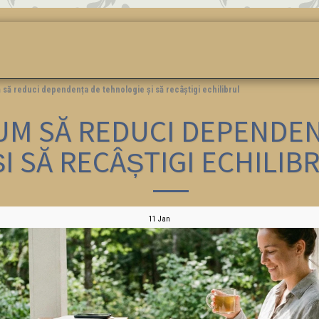
OMANDA
DEPENDENȚA
EXOMIND
TRATAMENT
TERAPII
m să reduci dependența de tehnologie și să recâștigi echilibrul
CUM SĂ REDUCI DEPENDE
ȘI SĂ RECÂȘTIGI ECHILIB
11
Jan