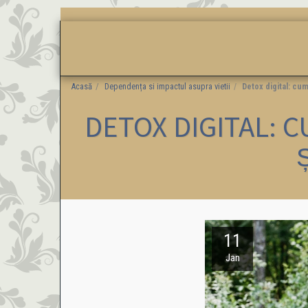
DESPRE
TESTIMONIALE
VEDETE CARE REC
Acasă
Dependența si impactul asupra vietii
Detox digital: cu
DETOX DIGITAL: 
11
Jan