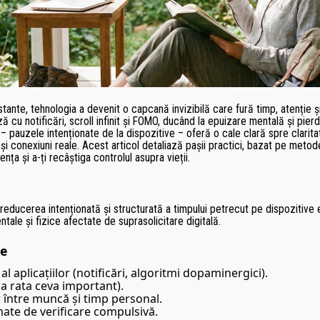
stante, tehnologia a devenit o capcană invizibilă care fură timp, atenție și 
cu notificări, scroll infinit și FOMO, ducând la epuizare mentală și pierd
 – pauzele intenționate de la dispozitive – oferă o cale clară spre clarit
și conexiuni reale. Acest articol detaliază pașii practici, bazat pe metod
ța și a-ți recâștiga controlul asupra vieții.
 reducerea intenționată și structurată a timpului petrecut pe dispozitive 
tale și fizice afectate de suprasolicitare digitală.
le
al aplicațiilor (notificări, algoritmi dopaminergici).
a rata ceva important).
r între muncă și timp personal.
ate de verificare compulsivă.