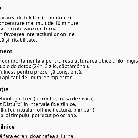
e
pararea de telefon (nomofobie).
concentrare mai mult de 10 minute.
 din utilizare nocturnă.
în favoarea interacțiunilor online.
 și iritabilitate.
ament
v-comportamentală pentru restructurarea obiceiurilor digit
le de detox (24h, 3 zile, săptămânal).
ulness pentru prezență conștientă.
aplicații de limitare timp ecran.
ție
hnologie-free (dormitor, masa de seară).
Disturb” în intervale fixe zilnice.
l-ul cu ritualuri offline (lectură, plimbări).
l al timpului petrecut pe ecrane.
ilnice
 fără ecran, doar cafea și jurnal.