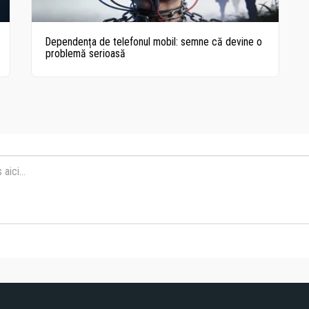
Dependența de telefonul mobil: semne că devine o
problemă serioasă
RE RECOMANDA
Blogs
Dependența
EXOMIND
Tratament
Terapii