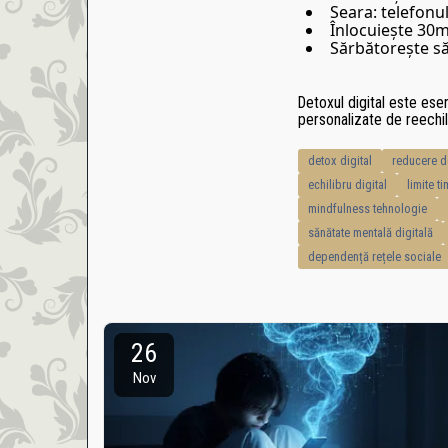
Seara: telefonul
Înlocuiește 30m
Sărbătorește să
Detoxul digital este es
personalizate de reechili
detox digital
reducere d
echilibru digital
limite t
mindfulness tehnologie
sănătate mentală digitală
dependență rețele sociale
26
Nov