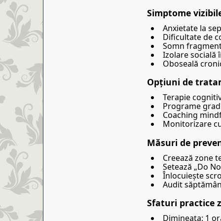
Simptome vizibil
Anxietate la se
Dificultate de 
Somn fragmentat
Izolare socială 
Oboseală cronică
Opțiuni de trat
Terapie cogniti
Programe gradua
Coaching mindf
Monitorizare cu 
Măsuri de preven
Creează zone te
Setează „Do Not 
Înlocuiește scrol
Audit săptămâna
Sfaturi practice z
Dimineața: 1 oră