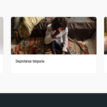
Depistarea timpurie
RE RECOMANDA
Blogs
Dependența
EXOMIND
Tratament
Terapii