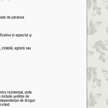
oade de paranoia.
icative în aspectul și
ritabilă, agitată sau
tru rezidențial, unde
e include ședințe de
ul dependenței de droguri
oricând.