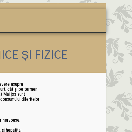
ATELIERE
PRETURI PROMO
CONTACT
TEST ALCOOLIS
CE ȘI FIZICE
severe asupra
curt, cât și pe termen
tă.Mai jos sunt
 consumului diferitelor
or nervoase;
 și hepatita;