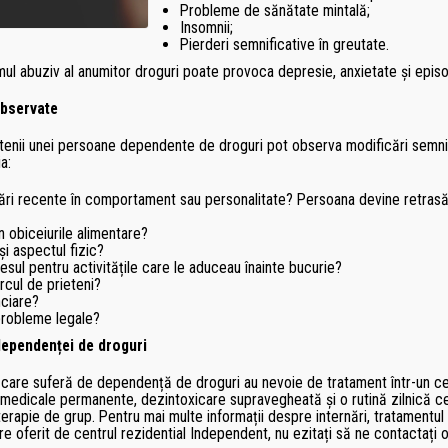
Probleme de sănătate mintală;
Insomnii;
Pierderi semnificative în greutate.
ul abuziv al anumitor droguri poate provoca depresie, anxietate și epis
observate
etenii unei persoane dependente de droguri pot observa modificări semnif
a:
ri recente în comportament sau personalitate? Persoana devine retrasă, i
n obiceiurile alimentare?
și aspectul fizic?
resul pentru activitățile care le aduceau înainte bucurie?
rcul de prieteni?
nciare?
probleme legale?
ependenței de droguri
 care suferă de dependență de droguri au nevoie de tratament într-un cen
ri medicale permanente, dezintoxicare supravegheată și o rutină zilnică c
i terapie de grup. Pentru mai multe informații despre internări, tratament
re oferit de centrul rezidential Independent, nu ezitați să ne contactați 