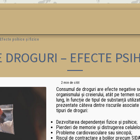
OMANDA
DEPENDENȚA
EXOMIND
TRATAMENT
TERAPII
Efecte psihice și fizice
 DROGURI – EFECTE PSIHI
2 min de citit
Consumul de droguri are efecte negative 
organismului și creierului, atât pe termen s
lung, în funcție de tipul de substanță utiliza
prezentate câteva dintre riscurile asociate
tipuri de droguri:
Dezvoltarea dependenței fizice și psihice;
Pierderi de memorie și distrugerea celulel
Probleme cardiovasculare sau sincopă;
Riscul de contractare a bolilor precum SIDA