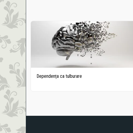
Dependența ca tulburare
Despre
Testimoniale
VEDETE CA