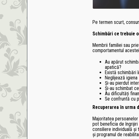
Pe termen scurt, consum
Schimbări ce trebuie 
Membrii familiei sau pri
comportamentul acestei
Au apărut schimbă
apatică?
Există schimbări î
Neglijează igiena 
Și-au pierdut inte
Și-au schimbat ce
Au dificultăți fina
Se confruntă cu 
Recuperarea în urma d
Majoritatea persoanelor
pot beneficia de îngriji
consiliere individuală ș
și programul de reabilita